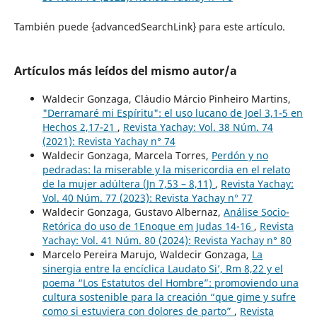
También puede {advancedSearchLink} para este artículo.
Artículos más leídos del mismo autor/a
Waldecir Gonzaga, Cláudio Márcio Pinheiro Martins,
"Derramaré mi Espíritu": el uso lucano de Joel 3,1-5 en
Hechos 2,17-21
,
Revista Yachay: Vol. 38 Núm. 74
(2021): Revista Yachay n° 74
Waldecir Gonzaga, Marcela Torres,
Perdón y no
pedradas: la miserable y la misericordia en el relato
de la mujer adúltera (Jn 7,53 – 8,11)
,
Revista Yachay:
Vol. 40 Núm. 77 (2023): Revista Yachay n° 77
Waldecir Gonzaga, Gustavo Albernaz,
Análise Socio-
Retórica do uso de 1Enoque em Judas 14-16
,
Revista
Yachay: Vol. 41 Núm. 80 (2024): Revista Yachay n° 80
Marcelo Pereira Marujo, Waldecir Gonzaga,
La
sinergia entre la encíclica Laudato Si’, Rm 8,22 y el
poema “Los Estatutos del Hombre”: promoviendo una
cultura sostenible para la creación “que gime y sufre
como si estuviera con dolores de parto”
,
Revista