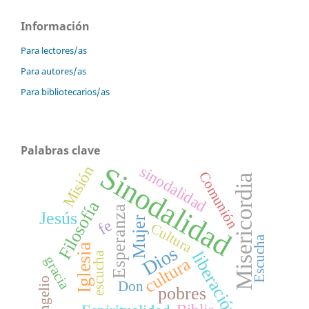
Información
Para lectores/as
Para autores/as
Para bibliotecarios/as
Palabras clave
Sinodalidad
Misión
sinodalidad
Comunión
Misericordia
Filosofía
Esperanza
Jesús
Mujer
fe
Cultura
Escucha
Iglesia
Dios
liberación
escucha
gracia
cultura
Evangelio
Don
pobres