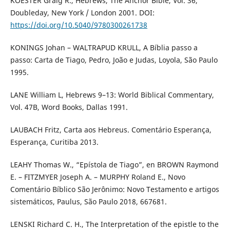
KOESTER Graig R., Hebrews, The Anchor Bible, Vol. 36,
Doubleday, New York / London 2001. DOI:
https://doi.org/10.5040/9780300261738
KONINGS Johan – WALTRAPUD KRULL, A Bíblia passo a
passo: Carta de Tiago, Pedro, João e Judas, Loyola, São Paulo
1995.
LANE William L, Hebrews 9–13: World Biblical Commentary,
Vol. 47B, Word Books, Dallas 1991.
LAUBACH Fritz, Carta aos Hebreus. Comentário Esperança,
Esperança, Curitiba 2013.
LEAHY Thomas W., “Epístola de Tiago”, en BROWN Raymond
E. – FITZMYER Joseph A. – MURPHY Roland E., Novo
Comentário Bíblico São Jerônimo: Novo Testamento e artigos
sistemáticos, Paulus, São Paulo 2018, 667­681.
LENSKI Richard C. H., The Interpretation of the epistle to the