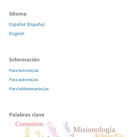
Idioma
Español (España)
English
Información
Para lectores/as
Para autores/as
Para bibliotecarios/as
Palabras clave
cultura
Comunión
San Juan
Misionología
Filosofía