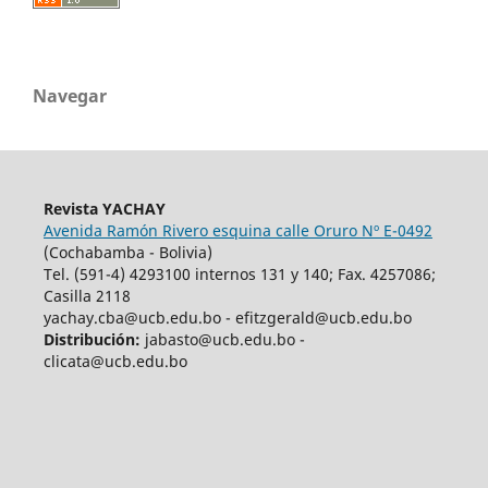
Navegar
Revista YACHAY
Avenida Ramón Rivero esquina calle Oruro Nº E-0492
(Cochabamba - Bolivia)
Tel. (591-4) 4293100 internos 131 y 140; Fax. 4257086;
Casilla 2118
yachay.cba@ucb.edu.bo - efitzgerald@ucb.edu.bo
Distribución:
jabasto@ucb.edu.bo -
clicata@ucb.edu.bo