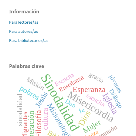
Información
Para lectores/as
Para autores/as
Para bibliotecarios/as
Palabras clave
gracia
Escucha
Sinodalidad
jóvenes
Enseñanza
Misión
pobres
Esperanza
Diálogo
Misericordia
Jesús
Iglesia
escucha
sinodalidad
Don
Misionología
fe
cultura
Dios
Filosofía
liberación
Migrantes
Mujer
Comunión