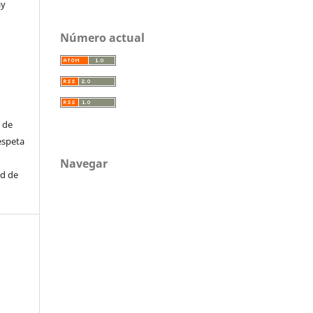
ay
Número actual
 de
espeta
Navegar
ad de