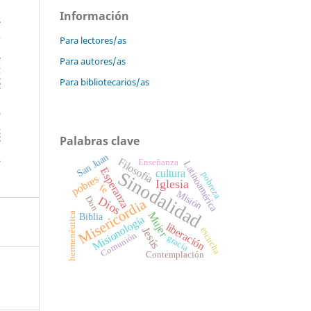
Información
Para lectores/as
Para autores/as
Para bibliotecarios/as
Palabras clave
San Juan
Filosofía
Enseñanza
Latinoamérica
Esperanza
cultura
Sinodalidad
pobreza
pobres
Iglesia
fe
Misión
Dios
Don
Misericordia
Mujer
hermenéutica
Biblia
Misionología
liberación
Jesús
escucha
Comunión
gracia
Contemplación