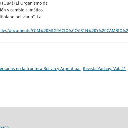
s (OIM) (El Organismo de
ión y cambio climático.
ltiplano boliviano”. La
bdl1836/files/documents/OIM%20MIGRACIO%CC%81N%20Y%20CAMBIO
personas en la frontera Bolivia y Argentina
,
Revista Yachay: Vol. 41
-0492