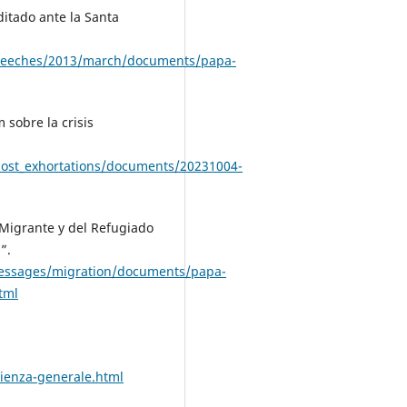
ditado ante la Santa
/speeches/2013/march/documents/papa-
 sobre la crisis
post_exhortations/documents/20231004-
 Migrante y del Refugiado
”.
messages/migration/documents/papa-
tml
ienza-generale.html