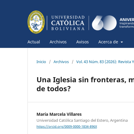
Actual
Archivos
Avisos
Acerca de
Inicio
/
Archivos
/
Vol. 43 Núm. 83 (2026): Revista 
Una Iglesia sin fronteras,
de todos?
María Marcela Villares
Universidad Católica Santiago del Estero, Argentina
https://orcid.org/0009-0000-1834-896X