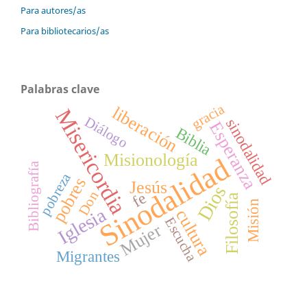
Para autores/as
Para bibliotecarios/as
Palabras clave
gracia
liberación
Misericordia
Diálogo
sinodalidad
Esperanza
Biblia
Misionología
Sinodalidad
Bibliografía
pobreza
pobres
Jesús
Dios
Don
fe
Filosofía
Misión
Iglesia
cultura
Escucha
Mujer
Migrantes