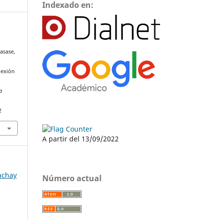
Indexado en:
uasase,
e
lexión
a
2
A partir del 13/09/2022
Yachay
Número actual