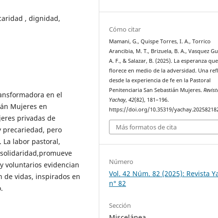
caridad , dignidad,
Cómo citar
Mamani, G., Quispe Torres, I. A., Torrico
Arancibia, M. T., Brizuela, B. A., Vasquez G
A. F., & Salazar, B. (2025). La esperanza qu
florece en medio de la adversidad. Una ref
desde la experiencia de fe en la Pastoral
Penitenciaria San Sebastián Mujeres.
Revist
ransformadora en el
Yachay
,
42
(82), 181–196.
tián Mujeres en
https://doi.org/10.35319/yachay.20258218
jeres privadas de
Más formatos de cita
 precariedad, pero
 La labor pastoral,
 solidaridad,promueve
Número
y voluntarios evidencian
Vol. 42 Núm. 82 (2025): Revista 
n de vidas, inspirados en
n° 82
.
Sección
Miscelánea