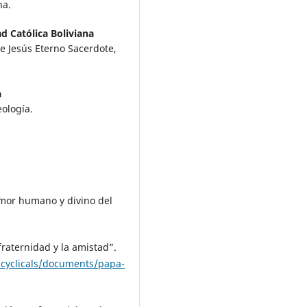
na.
d Católica Boliviana
 Jesús Eterno Sacerdote,
a
eología.
 amor humano y divino del
 fraternidad y la amistad”.
ncyclicals/documents/papa-