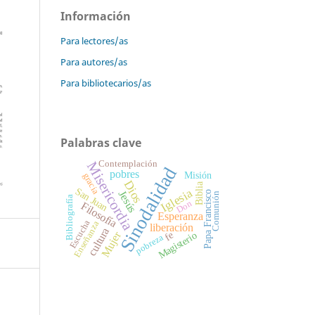
Información
Para lectores/as
Para autores/as
Para bibliotecarios/as
Palabras clave
Contemplación
Misericordia
Sinodalidad
pobres
Misión
gracia
Dios
Biblia
San Juan
Iglesia
Jesús
Papa Francisco
Comunión
Bibliografía
Don
Filosofía
Esperanza
Escucha
Enseñanza
liberación
cultura
fe
Mujer
Magisterio
pobreza