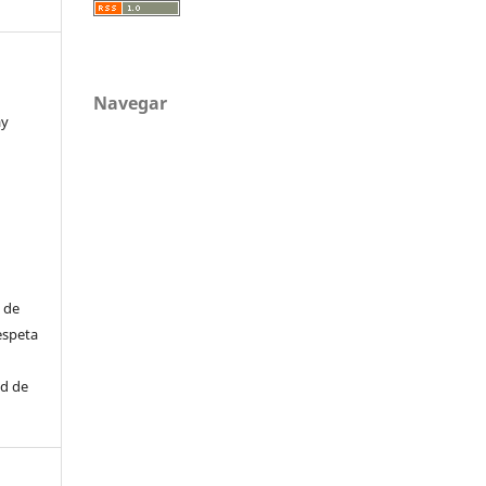
Navegar
ay
 de
espeta
ad de