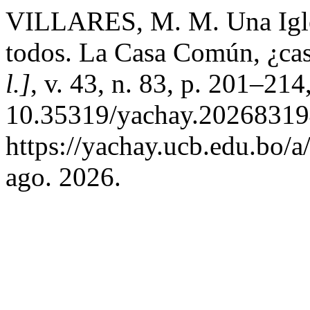
VILLARES, M. M. Una Igles
todos. La Casa Común, ¿cas
l.]
, v. 43, n. 83, p. 201–21
10.35319/yachay.202683194
https://yachay.ucb.edu.bo/a
ago. 2026.