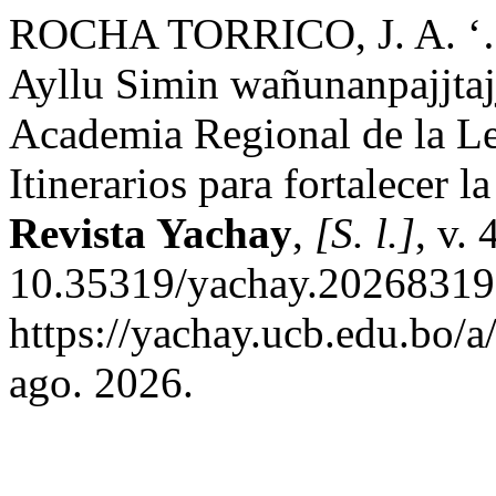
ROCHA TORRICO, J. A. ‘…
Ayllu Simin wañunanpajjta
Academia Regional de la 
Itinerarios para fortalecer l
Revista Yachay
,
[S. l.]
, v.
10.35319/yachay.202683192
https://yachay.ucb.edu.bo/a
ago. 2026.