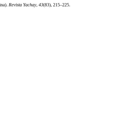
ina).
Revista Yachay
,
43
(83), 215–225.